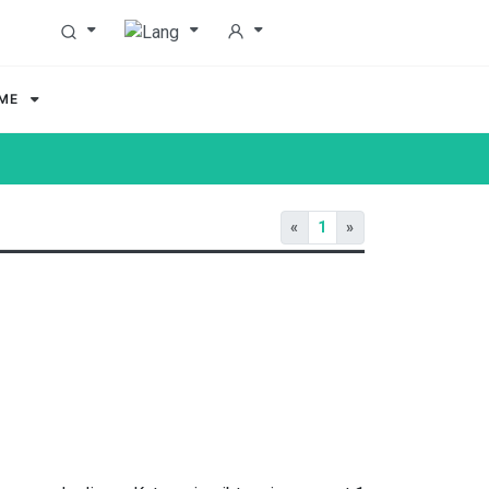
MME
«
1
»