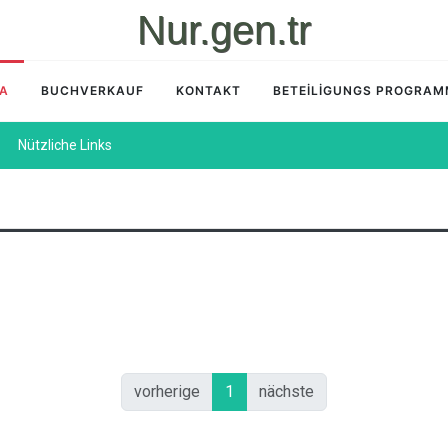
Nur.gen.tr
İA
BUCHVERKAUF
KONTAKT
BETEİLİGUNGS PROGRA
Nützliche Links
vorherige
1
nächste