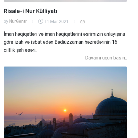
Risale-i Nur Külliyatı
by
NurGentr
11 Mar 2021
İman həqiqətləri və iman həqiqətlərini əsrimizin anlayışına
görə izah və isbat edən Bədiüzzaman həzrətlərinin 16
ciltlik şah əsəri..
Davamı üçün basın..