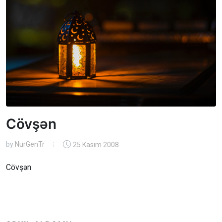
Cövşən
by
NurGenTr
25 Kasım 2008
Cövşən