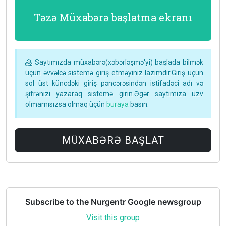
Təzə Müxabərə başlatma ekranı
Saytımızda müxabərə(xəbərləşmə'yi) başlada bilmək
üçün əvvəlcə sistemə giriş etməyiniz lazımdır.Giriş üçün
sol üst küncdəki giriş pəncərəsindən istifadəci adı və
şifrənizi yazaraq sistemə girin.Əgər saytımıza üzv
olmamısızsa olmaq üçün
buraya
basın.
MÜXABƏRƏ BAŞLAT
Subscribe to the Nurgentr Google newsgroup
Visit this group