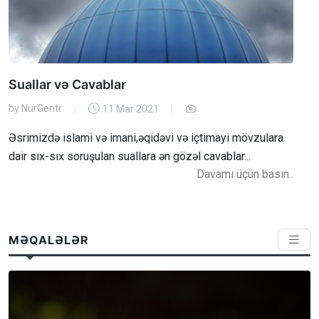
Suallar və Cavablar
by
NurGentr
11 Mar 2021
Əsrimizdə islami və imani,əqidəvi və içtimayi mövzulara
dair sıx-sıx soruşulan suallara ən gözəl cavablar...
Davamı üçün basın..
MƏQALƏLƏR