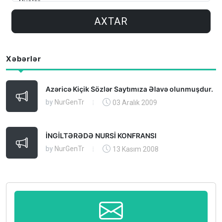
AXTAR
Xəbərlər
Azəricə Kiçik Sözlər Saytımıza Əlavə olunmuşdur.
by
NurGenTr
03 Aralık 2009
İNGİLTƏRƏDƏ NURSİ KONFRANSI
by
NurGenTr
13 Kasım 2008