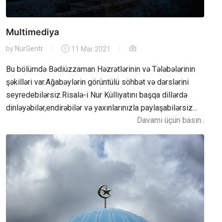
Multimediya
by
NurGentr
11 Mar 2021
Bu bölümdə Bədiüzzaman Həzrətlərinin və Tələbələrinin
şəkilləri var.Ağabəylərin görüntülü söhbət və dərslərini
seyredebilərsiz.Risalə-i Nur Külliyatını başqa dillərdə
dinləyəbilər,endirəbilər və yaxınlarınızla paylaşabilərsiz...
Davamı üçün basın..