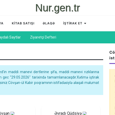
Nur.gen.tr
YA
KİTAB SATIŞI
ƏLAQƏ
İŞTİRAK ET
aydalı Saytlar
Ziyaretçi Defteri
Cö
is
'in maddi manevi dertlerine şifa, maddi manevi rızklarına
ən gec "29.05.2026" tarixində tamamlanacaqdır.Xətimə iştirak
iniz.Cövşən-ül Kəbir poqramının istifadəsiylə əlaqəli məlumat
övşən
Əvradı Qüdsiyə