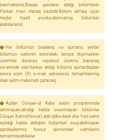
basmalısınız,Başqa şəxslərin aldığı bölümlərin
İfadəsi mavi olaraq yazılıdır.Bölüm almaq üçün
heçbir hədd yoxdur,alınmamış bölümləri
alabilərsiniz.
Hər bölümün başlanış və qurtarış yerləri
bölümün sətirinin axırındakı lampa düyməsinin
üzərində duraraq vəyaxud üzərinə basaraq
öyrənmək olar.Hərkəs aldığı bölümü qurtardıqdan
sonra sizin (0) e-mail adresinizə tamamlanmış
olan xətm məlumatı çatacaq.
Açılan Cövşən-ül Kəbir xətim proqramında
alınmayan,alndığı halda oxunmayan bölümlər
Cövşən Xətmi(Hovuz) adlı içlikə daxil olur.Yəni xətm
açıldığı halda aldıqları bölümləri oxuyabilməyən
qardaşlarımız hovuz qismindən xətmlərini
tamamlayabilərlər.