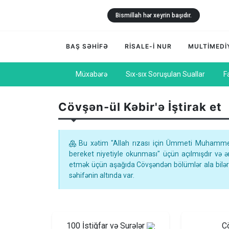
Bismillah hər xeyrin başıdır.
BAŞ SƏHİFƏ
RİSALE-İ NUR
MULTİMEDİ
Müxabərə
Sıx-sıx Soruşulan Suallar
F
Cövşən-ül Kəbir'ə İştirak et
Bu xətim "Allah rızası için Ümmeti Muhammed
bereket niyetiyle okunması" üçün açılmışdır və 
etmək üçün aşağıda Cövşəndən bölümlər ala bilərs
səhifənin altında var.
100 İstiğfar və Surələr
C