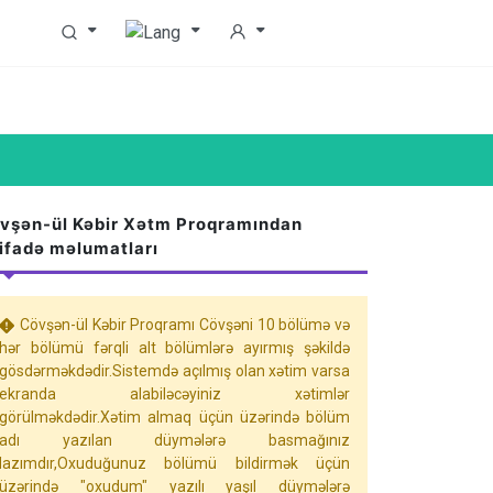
vşən-ül Kəbir Xətm Proqramından
tifadə məlumatları
Cövşən-ül Kəbir Proqramı Cövşəni 10 bölümə və
hər bölümü fərqli alt bölümlərə ayırmış şəkildə
gösdərməkdədir.Sistemdə açılmış olan xətim varsa
ekranda alabiləcəyiniz xətimlər
görülməkdədir.Xətim almaq üçün üzərində bölüm
adı yazılan düymələrə basmağınız
lazımdır,Oxuduğunuz bölümü bildirmək üçün
üzərində "oxudum" yazılı yaşıl düymələrə