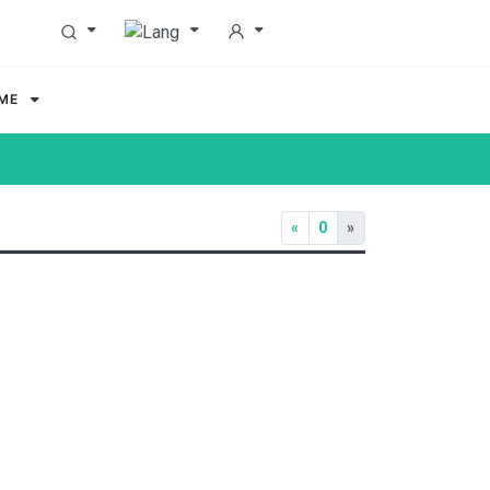
MME
«
0
»