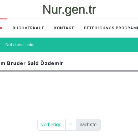
Nur.gen.tr
İA
BUCHVERKAUF
KONTAKT
BETEİLİGUNGS PROGRA
Nützliche Links
dem Bruder Said Özdemir
vorherige
1
nächste