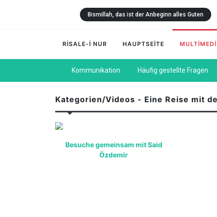
Bismillah, das ist der Anbeginn alles Guten
RİSALE-İ NUR
HAUPTSEİTE
MULTİMED
Kommunikation
Häufig gestellte Fragen
Kategorien/Videos - Eine Reise mit 
Besuche gemeinsam mit Said
Özdemir