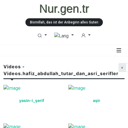
Nur.gen.tr
Bismillah, das ist der Anbeginn alles Guten
Videos -
«
Videos.hafiz_abdullah_tutar_dan_asri_serifler
yasin-i_şerif
aşir