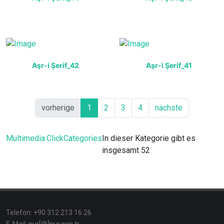
Aşr-i Şerif_42
Aşr-i Şerif_41
vorherige
1
2
3
4
nächste
Multimedia.ClickCategories
In dieser Kategorie gibt es
insgesamt 52
Telefon: +90 312 213 16 26
E-Mail: nur[@]nur.gen.tr