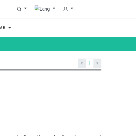
MME
«
1
»