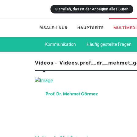
Bismillah, das ist der Anbeginn alles Guten
RİSALE-İ NUR
HAUPTSEİTE
MULTİMED
Kommunikation
Häufig gestellte Fragen
Videos - Videos.prof__dr__mehmet_
Prof. Dr. Mehmet Görmez