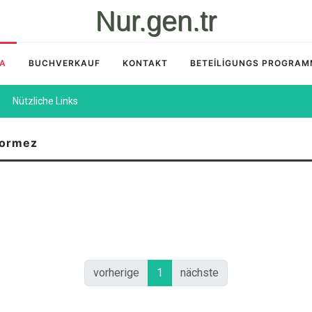
Nur.gen.tr
İA
BUCHVERKAUF
KONTAKT
BETEİLİGUNGS PROGRA
Nützliche Links
gormez
vorherige
1
nächste