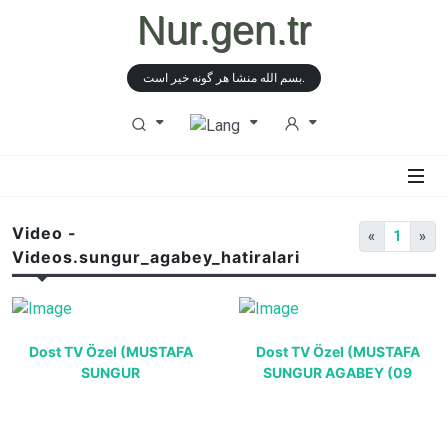
Nur.gen.tr
بسم الله منشا هر گونه خیر است.
Video -
«
1
»
Videos.sungur_agabey_hatiralari
Dost TV Özel (MUSTAFA
Dost TV Özel (MUSTAFA
SUNGUR
SUNGUR AGABEY (09