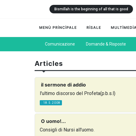
Bismillah is the beginning of all that is good
MENÙ PRİNCİPALE
RİSALE
MULTİMEDİ
Comunicazione
Domande & Risposte
Articles
il sermone di addio
l'ultimo discorso del Profeta(p.b.s.l)
: 18.5.2008
O uomo!...
Consigli di Nursi all'uomo.