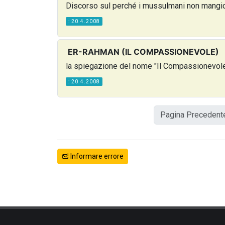
Discorso sul perché i mussulmani non mangio
: 20.4.2008
ER-RAHMAN (IL COMPASSIONEVOLE)
la spiegazione del nome "Il Compassionevole
: 20.4.2008
Pagina Precedent
Informare errore