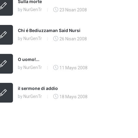
Sulla morte
by
NurGenTr
23 Nisan 2008
Chi é Bediuzzaman Said Nursi
by
NurGenTr
26 Nisan 2008
O uomo!...
by
NurGenTr
11 Mayıs 2008
il sermone di addio
by
NurGenTr
18 Mayıs 2008