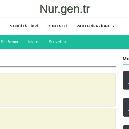
Nur.gen.tr
A
VENDİTÀ LİBRİ
CONTATTİ
PARTECİPAZİONE
Siti Amici
İslam
Scriveteci
Mo