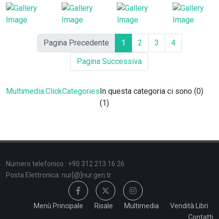
Pagina Precedente
1
2
3
4
Pagina Successiva
Multimedia.ClickCategories
In questa categoria ci sono (0)
(1)
Numero telefonico : +90 312 213 16 26
Posta Elettronica: nur[@]nur.gen.tr
Menù Principale
Risale
Multimedia
Vendità Libri
Contatti