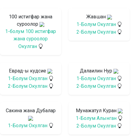
100 истигфар жана
Жавшан
суроолор
1-Болум Окулган
1-болум 100 истигфар
2-Болум Окулган
жана суроолор
Окулган
Еврад-ы кудсие
Далаилин Нур
1-Болум Окулган
1-Болум Окулган
2-Болум Окулган
2-Болум Окулган
Сакина жана Дубалар
Мунажатул Куран
1-Болум Алынган
1-Болум Окулган
2-Болум Окулган