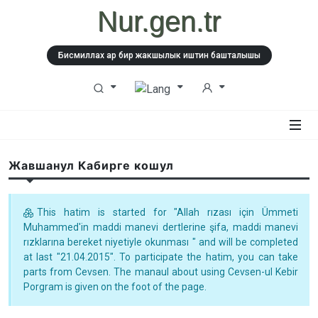
Nur.gen.tr
Бисмиллах ар бир жакшылык иштин башталышы
Жавшанул Кабирге кошул
This hatim is started for "Allah rızası için Ümmeti
Muhammed'in maddi manevi dertlerine şifa, maddi manevi
rızklarına bereket niyetiyle okunması " and will be completed
at last "21.04.2015". To participate the hatim, you can take
parts from Cevsen. The manaul about using Cevsen-ul Kebir
Porgram is given on the foot of the page.