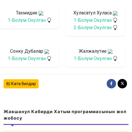
Тахмидие
Хуласатул Хуласа
1-Болум Окулган
1-Болум Окулган
2-Болум Окулган
Сонку Дубалар
Жалжалутие
1-Болум Окулган
1-Болум Окулган
Ката билдир
Жавшанул Кабирди Хатым программасынын жол
жобосу