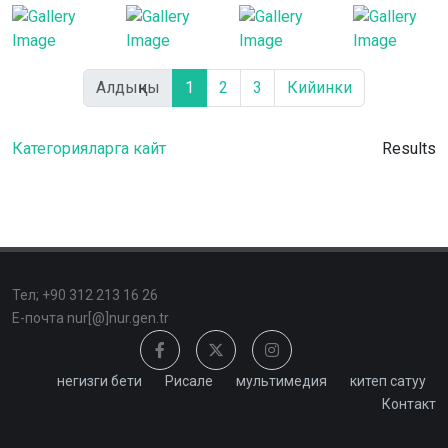
Алдыңкы
1
2
3
Кийинки
Категорияларга кайт
Results
Тел; +90 312 213 16 26
Е-почта nur[@]nur.gen.tr
негизги бети
Рисале
мультимедия
китеп сатуу
Контакт