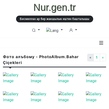
Nur.gen.tr
Бисмиллах ар бир жакшылык иштин башталышы
Фото алъбому - PhotoAlbum.Bahar
«
1
»
Çiçekleri