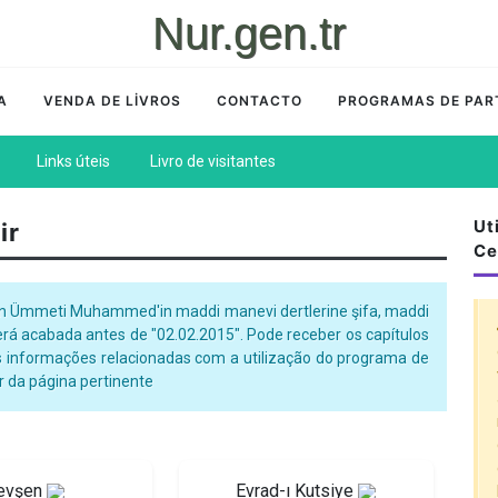
Nur.gen.tr
A
VENDA DE LİVROS
CONTACTO
PROGRAMAS DE PAR
Links úteis
Livro de visitantes
Ut
ir
Ce
ı için Ümmeti Muhammed'in maddi manevi dertlerine şifa, maddi
será acabada antes de "02.02.2015". Pode receber os capítulos
As informações relacionadas com a utilização do programa de
r da página pertinente
evşen
Evrad-ı Kutsiye