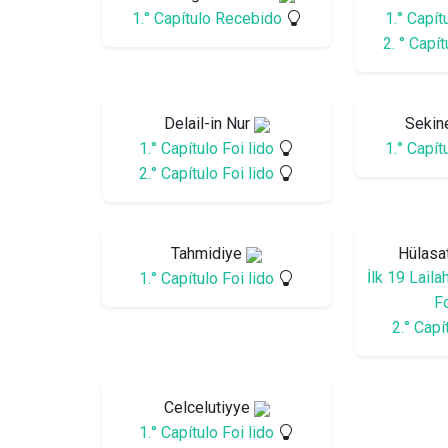
1.° Capítulo Recebido
1.° Capí
2. ° Capí
Delail-in Nur
Sekin
1.° Capítulo Foi lido
1.° Capí
2.° Capítulo Foi lido
Tahmidiye
Hülasa
İlk 19 Laila
1.° Capítulo Foi lido
Fo
2.° Capí
Celcelutiyye
1.° Capítulo Foi lido