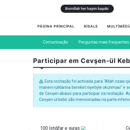
Bismillah her hayrın başıdır.
PÁGİNA PRİNCİPAL
RİSALE
MULTİMÉDİ
Comunicação
Perguntas mais frequentes
Participar em Cevşen-ül Keb
Esta recitação foi activada para "Allah rızas
manevi rızklarına bereket niyetiyle okunması" e 
de Cevşen abaixo para participar na recitação. 
Cevşen-ül kebir são mencionadas na parte inferio
100 İstiğfar e suras
C