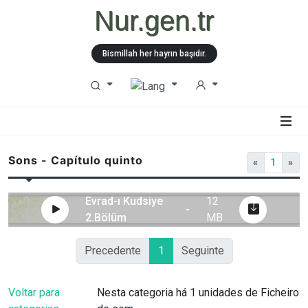
Nur.gen.tr
Bismillah her hayrın başıdır.
Sons - Capítulo quinto
«
1
»
Evrad-ı Kudsiye
12
-
2.Bölüm
MB
Precedente
1
Seguinte
Voltar para
Nesta categoria há 1 unidades de Ficheiro