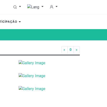
TİCİPAÇÃO
«
0
»