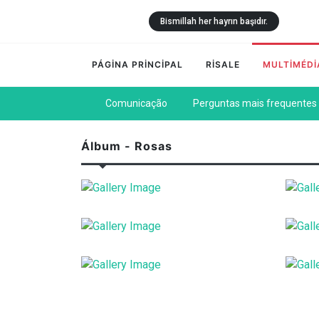
Bismillah her hayrın başıdır.
PÁGİNA PRİNCİPAL
RİSALE
MULTİMÉDİ
Comunicação
Perguntas mais frequentes
Álbum - Rosas