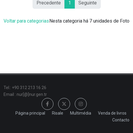
Precedente
1
Seguinte
Voltar para categorias
Nesta categoria há 7 unidades de Foto
Tel.: +90 312 213 16 26
Email : nur[@]nur.gen.tr
Página principal
Risale
Multimédia
Venda de livros
Contacto