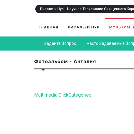
Рисале-и Нур - Научное Толкование Священного Кор
ГЛАВНАЯ
РИСАЛЕ-И НУР
МУЛЬТИМЕ
Задайте Вопрос
Часто Задаваемые Воп
Фотоальбом - Анталия
Multimedia.ClickCategories