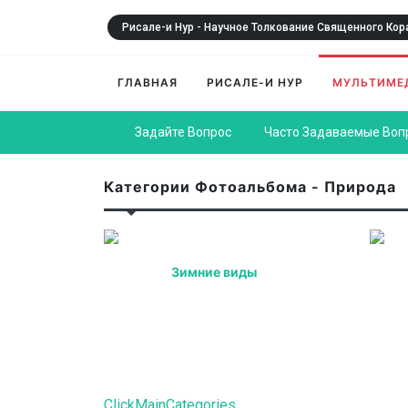
Рисале-и Нур - Научное Толкование Священного Кор
ГЛАВНАЯ
РИСАЛЕ-И НУР
МУЛЬТИМЕ
Задайте Вопрос
Часто Задаваемые Воп
Категории Фотоальбома - Природа
Зимние виды
ClickMainCategories