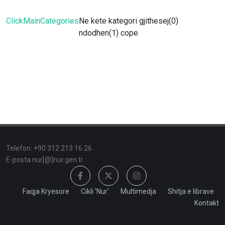
ClickMainCategories
Ne kete kategori gjithesej(0)
ndodhen(1) cope
Telefon: +90 312 213 16 26
E-posta nur[@]nur.gen.tr
Faqja Kryesore
Cikli 'Nur'
Multimedja
Shitja e librave
Kontakt