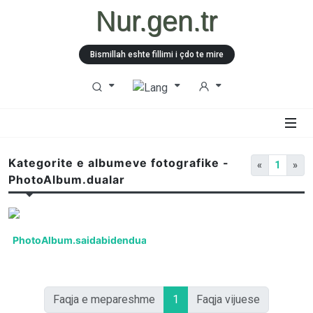
Nur.gen.tr
Bismillah eshte fillimi i çdo te mire
Kategorite e albumeve fotografike -
«
1
»
PhotoAlbum.dualar
PhotoAlbum.saidabidendualar
Faqja e mepareshme
1
Faqja vijuese