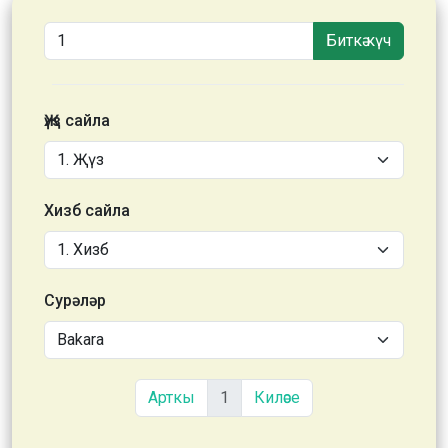
Биткә күч
Җүз сайла
Хизб сайла
Сурәләр
Арткы
1
Киләсе