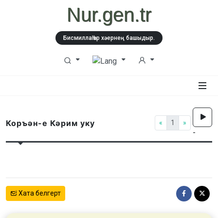
Nur.gen.tr
Бисмиллаһ һәр хәернең башыдыр.
Коръән-е Кәрим уку
«
1
»
-
Хата белгерт