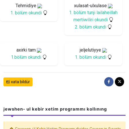
Tehmidiye
xulasat-ulxulase
1. bölüm tunji lailaheillah
1. bölüm okundi
mertiwiliri okundi
2. bölüm okundi
axirki tam
jeljelutiyye
1.bölüm okundi
1. bölüm okundi
xata bildür
jewshen- ul kebir xetim programmı kollınıng