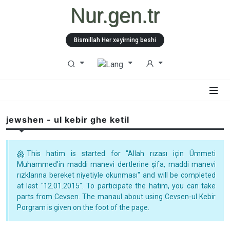
Nur.gen.tr
Bismillah Her xeyirning beshi
jewshen - ul kebir ghe ketil
This hatim is started for "Allah rızası için Ümmeti
Muhammed'in maddi manevi dertlerine şifa, maddi manevi
rızklarına bereket niyetiyle okunması" and will be completed
at last "12.01.2015". To participate the hatim, you can take
parts from Cevsen. The manaul about using Cevsen-ul Kebir
Porgram is given on the foot of the page.