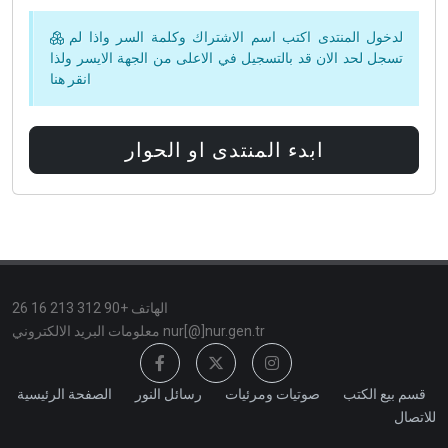
لدخول المنتدى اكتب اسم الاشتراك وكلمة السر واذا لم
تسجل لحد الان قد بالتسجيل في الاعلى من الجهة الايسر ولذا
انقر
هنا
ابدء المنتدى او الحوار
الهاتف +90 312 213 16 26
معلومات البريد الالكتروني nur[@]nur.gen.tr
قسم بيع الكتب
صوتيات ومرئيات
رسائل النور
الصفحة الرئيسية
للاتصال