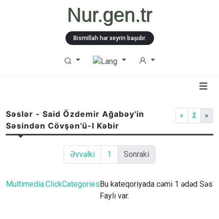
Nur.gen.tr
Bismillah hər xeyrin başıdır.
Səslər - Said Özdemir Ağabəy'in
«
2
»
Səsindən Cövşən'ü-l Kəbir
Əvvəlki
1
Sonraki
Multimedia.ClickCategories
Bu kateqoriyada cəmi 1 ədəd Səs
Faylı var.