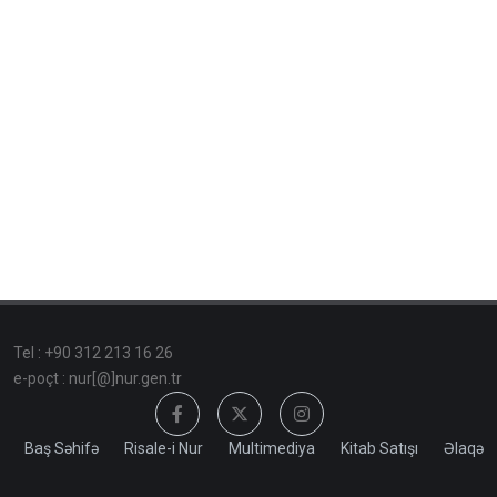
Tel : +90 312 213 16 26
e-poçt : nur[@]nur.gen.tr
Baş Səhifə
Risale-i Nur
Multimediya
Kitab Satışı
Əlaqə