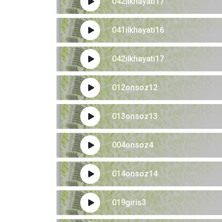
042ilkhayati17
041ilkhayati16
042ilkhayati17
012onsoz12
013onsoz13
004onsoz4
014onsoz14
019giris3