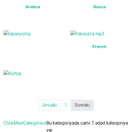
Ərəbcə
Rusca
French
Əvvəlki
1
Sonraki
ClickMainCategories
Bu kateqoriyada cəmi 7 ədəd kateqoriya
var.