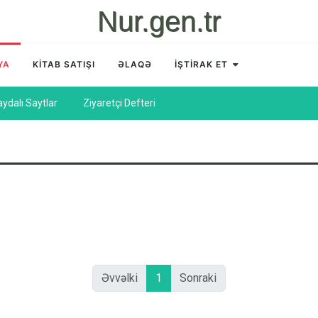
Nur.gen.tr
YA
KİTAB SATIŞI
ƏLAQƏ
İŞTİRAK ET
aydalı Saytlar
Ziyaretçi Defteri
Əvvəlki
1
Sonraki