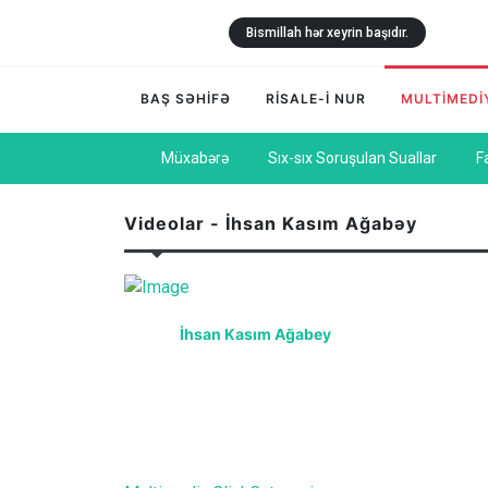
Bismillah hər xeyrin başıdır.
BAŞ SƏHİFƏ
RİSALE-İ NUR
MULTİMEDİ
Müxabərə
Sıx-sıx Soruşulan Suallar
F
Videolar - İhsan Kasım Ağabəy
İhsan Kasım Ağabey