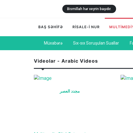
Bismillah hər xeyrin başıdır.
BAŞ SƏHİFƏ
RİSALE-İ NUR
MULTİMEDİ
Müxabərə
Sıx-sıx Soruşulan Suallar
F
Videolar - Arabic Videos
مجدد العصر