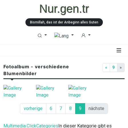
Nur.gen.tr
Bismillah, das ist der Anbeginn alles Guten
Fotoalbum - verschiedene
«
9
»
Blumenbilder
vorherige
6
7
8
9
nächste
Multimedia.ClickCategories
In dieser Kategorie gibt es