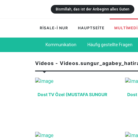
Bismillah, das ist der Anbeginn alles Guten
RİSALE-İ NUR
HAUPTSEİTE
MULTİMED
Kommunikation
Häufig gestellte Fragen
Videos - Videos.sungur_agabey_hatira
Dost TV Özel (MUSTAFA SUNGUR
Dost