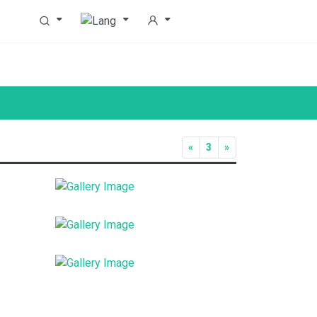
«
3
»