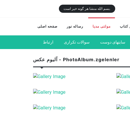
بسم الله منشا هر گونه خیر است.
کتاب
مولتی مدیا
رساله نور
صفحه اصلی
سایتهای دوست
سوالات تکراری
ارتباط
آلبوم عکس - PhotoAlbum.zgelenler