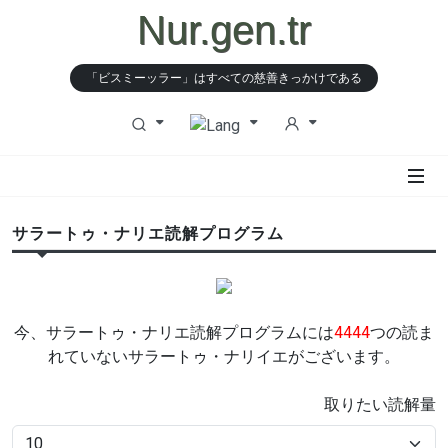
Nur.gen.tr
「ビスミーッラー」はすべての慈善きっかけである
サラートゥ・ナリエ読解プログラム
今、サラートゥ・ナリエ読解プログラムには
4444
つの読ま
れていないサラートゥ・ナリイエがございます。
取りたい読解量