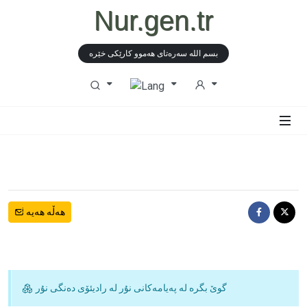
Nur.gen.tr
بسم الله سەرەتای هەموو كارێكی خێرە
هەڵە هەیە
گوێ بگرە لە پەیامەكانی نۇر لە رادیئۆی دەنگی نۇر