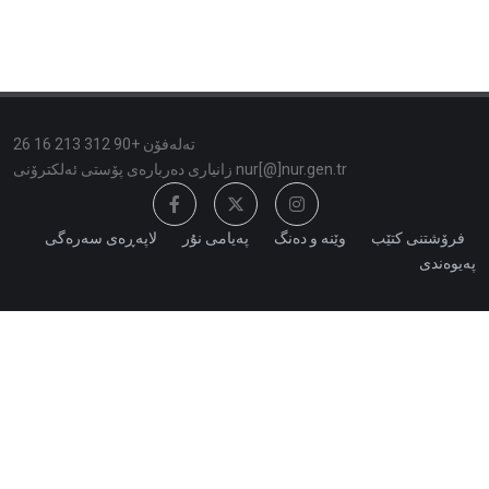
تەلەفۆن +90 312 213 16 26
زانیاری دەربارەی پۆستی ئەلكترۆنی nur[@]nur.gen.tr
فرۆشتنی کتێب
وێنە و دەنگ
پەیامی نۇر
لاپەڕەی سەرەگی
پەیوەندی