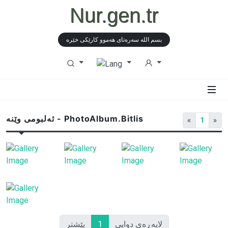
Nur.gen.tr
بسم الله سەرەتای هەموو كارێكی خێرە
ئەلبومی وێنە - PhotoAlbum.Bitlis
«
1
»
لاپەڕەی دوایی
1
پێشتر