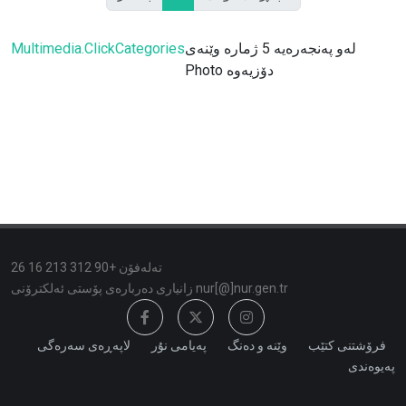
لەو پەنجەرەیە 5 ژمارە وێنەی
Multimedia.ClickCategories
Photo دۆزیەوە
تەلەفۆن +90 312 213 16 26
زانیاری دەربارەی پۆستی ئەلكترۆنی nur[@]nur.gen.tr
فرۆشتنی کتێب
وێنە و دەنگ
پەیامی نۇر
لاپەڕەی سەرەگی
پەیوەندی