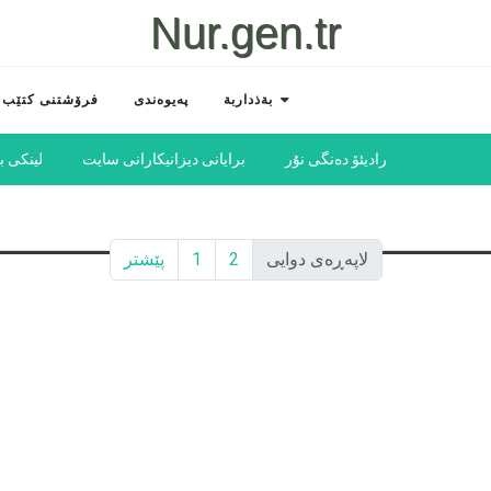
Nur.gen.tr
بةذداربة
پەیوەندی
فرۆشتنی کتێب
رادیئۆ دەنگی نۇر
برایانی دیزانیكارانی سایت
لینكی 
لاپەڕەی دوایی
2
1
پێشتر