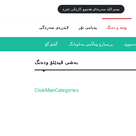
بسم الله سەرەتای هەموو كارێكی خێرە
وێنە و دەنگ
پەیامی نۇر
لاپەڕەی سەرەگی
بەسوود
پرسیارو وەڵامی بەناوبانگ
گفتو گۆ
بەشی ڤیدێئۆ ودەنگ
ClickMainCategories