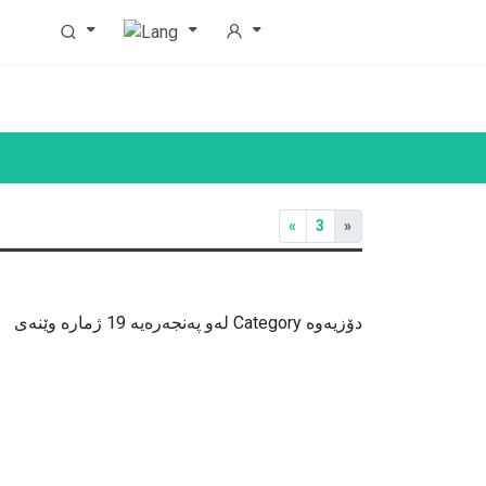
«
3
»
لەو پەنجەرەیە 19 ژمارە وێنەی Category دۆزیەوە