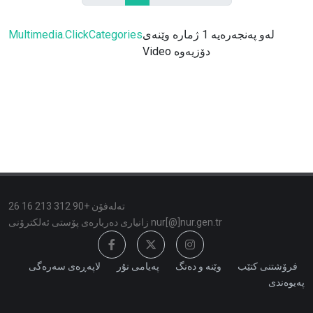
لەو پەنجەرەیە 1 ژمارە وێنەی
Multimedia.ClickCategories
Video دۆزیەوە
تەلەفۆن +90 312 213 16 26
زانیاری دەربارەی پۆستی ئەلكترۆنی nur[@]nur.gen.tr
فرۆشتنی کتێب
وێنە و دەنگ
پەیامی نۇر
لاپەڕەی سەرەگی
پەیوەندی