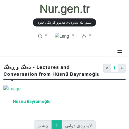
Nur.gen.tr
بسم الله سەرەتای هەموو كارێكی خێرە
دەنگ و ڕەنگ - Lectures and
«
1
»
Conversation from Hüsnü Bayramoğlu
Hüsnü Bayramoğlu
لاپەڕەی دوایی
1
پێشتر