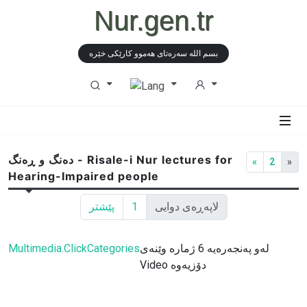
Nur.gen.tr
بسم الله سەرەتای هەموو كارێكی خێرە
دەنگ و ڕەنگ - Risale-i Nur lectures for
«
2
»
Hearing-Impaired people
لاپەڕەی دوایی
1
پێشتر
لەو پەنجەرەیە 6 ژمارە وێنەی
Multimedia.ClickCategories
Video دۆزیەوە