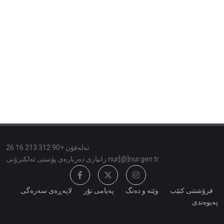
تەلەفۆن +90 312 213 16 26
زانیاری دەربارەی پۆستی ئەلكترۆنی nur[@]nur.gen.tr
فرۆشتنی کتێب
وێنە و دەنگ
پەیامی نۇر
لاپەڕەی سەرەگی
پەیوەندی