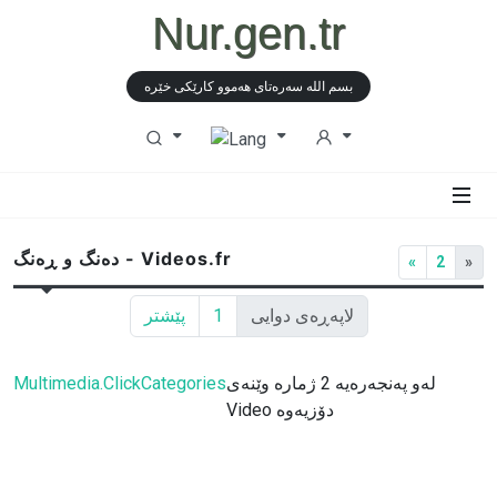
Nur.gen.tr
بسم الله سەرەتای هەموو كارێكی خێرە
دەنگ و ڕەنگ - Videos.fr
«
2
»
لاپەڕەی دوایی
1
پێشتر
لەو پەنجەرەیە 2 ژمارە وێنەی
Multimedia.ClickCategories
Video دۆزیەوە