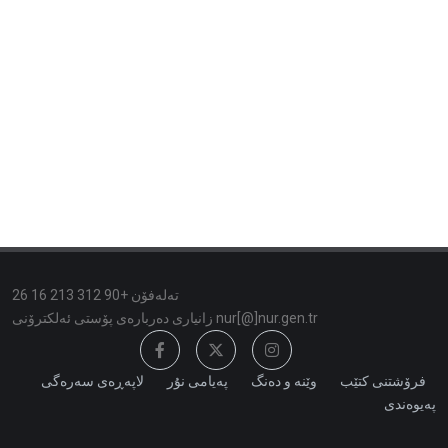
تەلەفۆن +90 312 213 16 26
زانیاری دەربارەی پۆستی ئەلكترۆنی nur[@]nur.gen.tr
فرۆشتنی کتێب
وێنە و دەنگ
پەیامی نۇر
لاپەڕەی سەرەگی
پەیوەندی