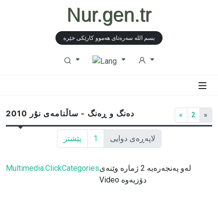
Nur.gen.tr
بسم الله سەرەتای هەموو كارێكی خێرە
دەنگ و ڕەنگ - ساڵنامەی نۇر 2010
«
2
»
لاپەڕەی دوایی
1
پێشتر
لەو پەنجەرەیە 2 ژمارە وێنەی
Multimedia.ClickCategories
Video دۆزیەوە