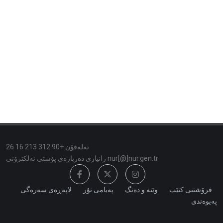
تەلەفۆن +90 312 213 16 26
زانیاری دەربارەی پۆستی ئەلكترۆنی nur[@]nur.gen.tr
فرۆشتنی کتێب
وێنە و دەنگ
پەیامی نۇر
لاپەڕەی سەرەگی
پەیوەندی