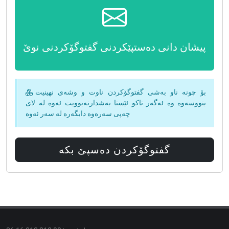
پیشان دانی دەستپێكردنی گفتوگۆكردنی نوێ
بۆ چونە ناو بەشی گفتوگۆكردن ناوت و وشەی نهینیت
بنووسەوە وە ئەگەر تاكو ئێستا بەشدارنەبوویت ئەوە لە لای
چەپی سەرەوە دابگەرە لە سەر
ئەوە
گفتوگۆكردن دەسپێ بكە