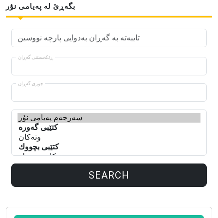
بگەڕێ لە پەیامی نۇر
ڕێكخستنی گەڕان
جوری گەڕان
SEARCH