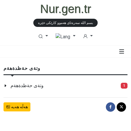
Nur.gen.tr
بسم الله سەرەتای هەموو كارێكی خێرە
وتةى حةظدةهةم
وتةى حةظدةهةم
1
هەڵە هەیە