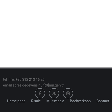
tel info: +90 312 213 16 26
email adres gegevens nur[@]nur.gen.tr
Home page
Risale
Multimedia
Boekverkoop
Contact