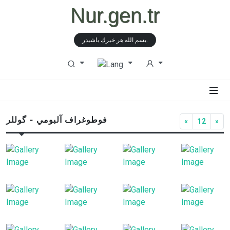
Nur.gen.tr
بسم الله هر خيرك باشيدر.
فوطوغراف آلبومي - گوللر
«
12
»