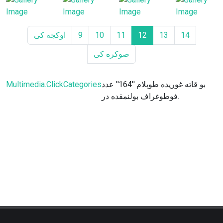
14
13
12
11
10
9
اوكجه كى
صوكره كى
بو قاته غوريده طوپلام ''164'' عدد
Multimedia.ClickCategories
فوطوغراف بولنمقده در.