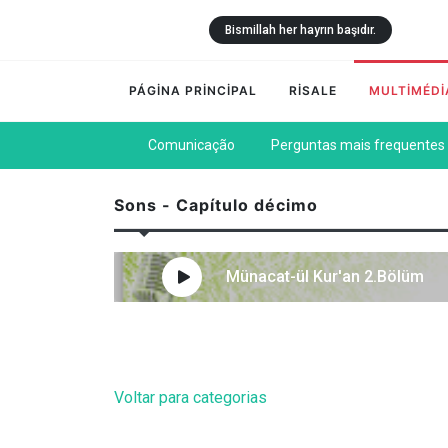
Bismillah her hayrın başıdır.
PÁGİNA PRİNCİPAL
RİSALE
MULTİMÉDİ
Comunicação
Perguntas mais frequentes
Sons - Capítulo décimo
Münacat-ül Kur'an 2.Bölüm
Voltar para categorias