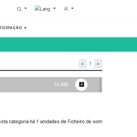
TİCİPAÇÃO
«
1
»
-
16 MB
sta categoria há 1 unidades de Ficheiro de som