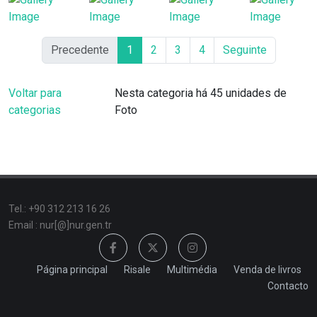
Precedente
1
2
3
4
Seguinte
Voltar para
Nesta categoria há 45 unidades de
categorias
Foto
Tel.: +90 312 213 16 26
Email : nur[@]nur.gen.tr
Página principal
Risale
Multimédia
Venda de livros
Contacto