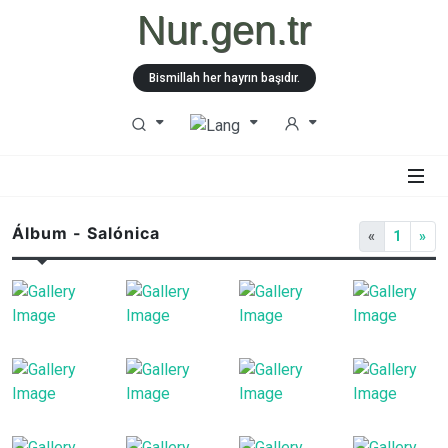
Nur.gen.tr
Bismillah her hayrın başıdır.
Álbum - Salónica
«
1
»