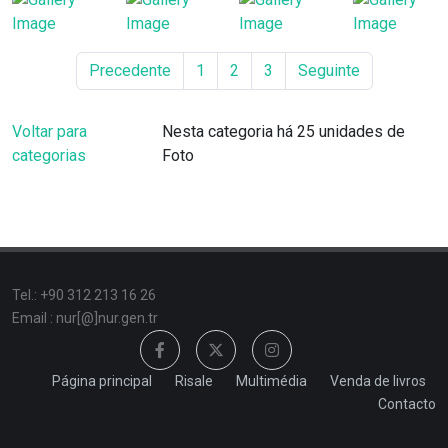
Precedente
1
2
3
Seguinte
Voltar para
Nesta categoria há 25 unidades de
categorias
Foto
Tel.: +90 312 213 16 26
Email : nur[@]nur.gen.tr
Página principal
Risale
Multimédia
Venda de livros
Contacto