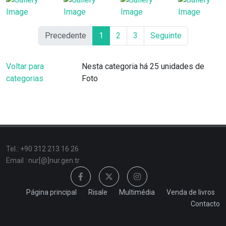
Precedente
1
2
3
Seguinte
Voltar para
Nesta categoria há 25 unidades de
categorias
Foto
Tel.: +90 312 213 16 26
Email : nur[@]nur.gen.tr
Página principal
Risale
Multimédia
Venda de livros
Contacto