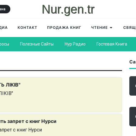
Nur.gen.tr
ана
ДИА
КОНТАКТ
ПРОДАЖА КНИГ
ЧТЕНИЕ
СВЯЩ
росы
Полезные Сайты
Нур Радио
Гостевая Книга
Са
Ь ЛІКІВ"
ЛІКІВ"
ть запрет с книг Нурси
апрет с книг Нурси