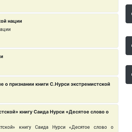
кой нации
нации
жи
е о признании книги С.Нурси экстремистской
стской» книгу Саида Нурси «Десятое слово о
стской» книгу Саида Нурси «Десятое слово о