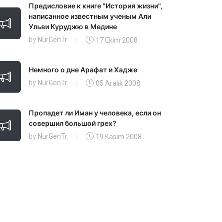
Предисловие к книге "История жизни",
написанное известным ученым Али
Ульви Куруджю в Медине
by
NurGenTr
17 Ekim 2008
Немного о дне Арафат и Хадже
by
NurGenTr
05 Aralık 2008
Пропадет ли Иман у человека, если он
совершил большой грех?
by
NurGenTr
19 Kasım 2008