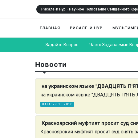
Рисале-и Нур - Научное Толкование Священного Кор
ГЛАВНАЯ
РИСАЛЕ-И НУР
МУЛЬТИМЕ
Задайте Вопрос
Часто Задаваемые Воп
Новости
на украинском языке "ДВАДЦЯТЬ П'ЯТ
на украинском языке "ДВАДЦЯТЬ П'ЯТЬ 
ДАТА: 29.10.2010
Красноярский муфтият просит суд сня
Красноярский муфтият просит суд снять з