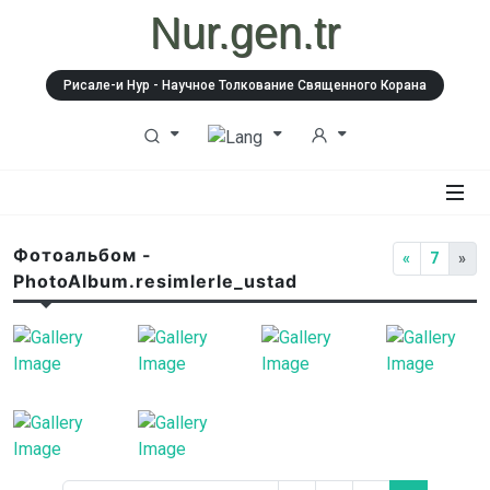
Nur.gen.tr
Рисале-и Нур - Научное Толкование Священного Корана
Фотоальбом -
«
7
»
PhotoAlbum.resimlerle_ustad