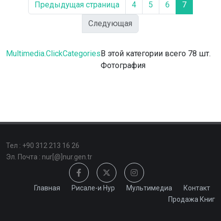
Предыдущая страница
4
5
6
7
Следующая
Multimedia.ClickCategories
В этой категории всего 78 шт.
Фотография
Тел : +90 312 213 16 26
Эл. Почта : nur[@]nur.gen.tr
Главная
Рисале-и Нур
Мультимедиа
Контакт
Продажа Книг