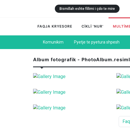
Bismillah eshte fillimi i çdo te mire
FAQJA KRYESORE
CİKLİ 'NUR'
MULTİM
Komunikim
Pyetje te pyetura shpesh
Album fotografik - PhotoAlbum.resim
Faq