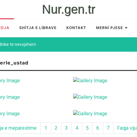
Nur.gen.tr
EDJA
SHİTJA E LİBRAVE
KONTAKT
MERNİ PJESE
linke te nevojshem
lerle_ustad
ja e mepareshme
1
2
3
4
5
6
7
Faqja vij