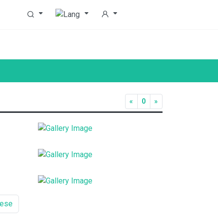
«
0
»
uese