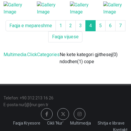
Faqja e mepareshme
1
2
3
4
5
6
7
Faqja vijuese
Multimedia.ClickCategories
Ne kete kategori gjithesej(0)
ndodhen(1) cope
Telefon: +90 312 213 16 26
E-posta nur[@]nur.gen.tr
Faqja Kryesore
Cikli 'Nur'
Multimedja
Shitja e librave
Kontakt