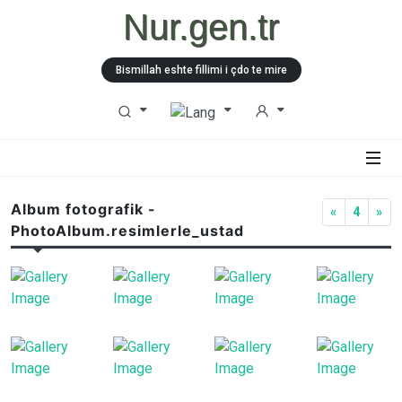
Nur.gen.tr
Bismillah eshte fillimi i çdo te mire
Album fotografik -
«
4
»
PhotoAlbum.resimlerle_ustad