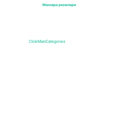
Манзара расмлари
ClickMainCategories