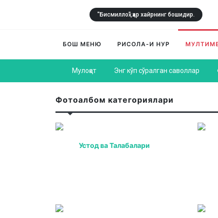
"Бисмиллоҳ" ҳар хайрнинг бошидир.
БОШ МЕНЮ
РИСОЛА-И НУР
МУЛТИМ
Мулоқот
Энг кўп сўралган саволлар
Фотоалбом категориялари
Устод ва Талабалари