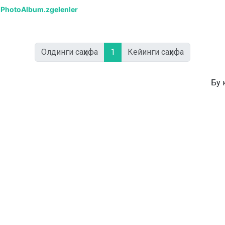
PhotoAlbum.zgelenler
Олдинги саҳифа
1
Кейинги саҳифа
Бу 