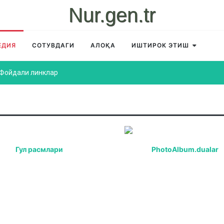
Nur.gen.tr
ЕДИЯ
СОТУВДАГИ
АЛОҚА
ИШТИРОК ЭТИШ
Фойдали линклар
Гул расмлари
PhotoAlbum.dualar