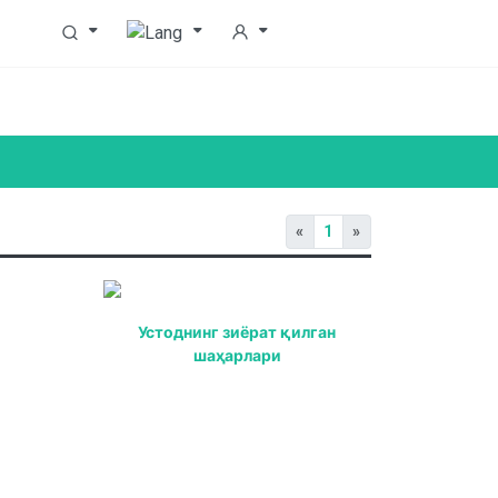
«
1
»
Устоднинг зиёрат қилган
шаҳарлари