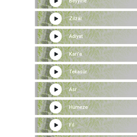
Beyyine
Zilzâl
Adiyat
Kari'a
Tekasür
Asr
Hümeze
Fil