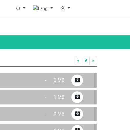
«
9
»
-
0 MB
-
1 MB
-
0 MB