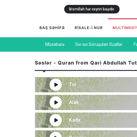
Bismillah hər xeyrin başıdır.
BAŞ SƏHİFƏ
RİSALE-İ NUR
MULTİMEDİ
Müxabərə
Sıx-sıx Soruşulan Suallar
F
Səslər - Quran from Qari Abdullah Tu
Tin
Alak
Kadir