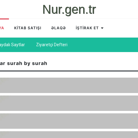
Nur.gen.tr
YA
KİTAB SATIŞI
ƏLAQƏ
İŞTİRAK ET
aydalı Saytlar
Ziyaretçi Defteri
tar surah by surah